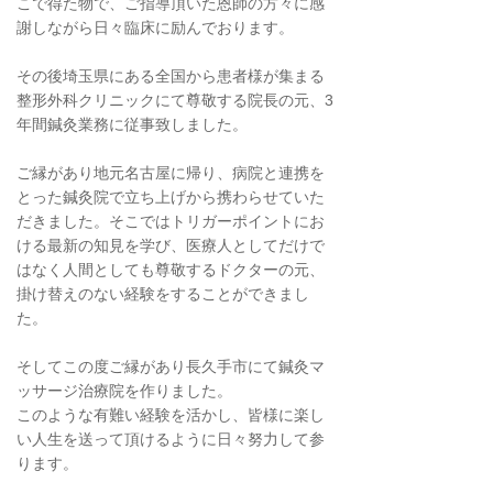
こで得た物で、ご指導頂いた恩師の方々に感
謝しながら日々臨床に励んでおります。
その後埼玉県にある全国から患者様が集まる
整形外科クリニックにて尊敬する院長の元、3
年間鍼灸業務に従事致しました。
ご縁があり地元名古屋に帰り、病院と連携を
とった鍼灸院で立ち上げから携わらせていた
だきました。そこではトリガーポイントにお
ける最新の知見を学び、医療人としてだけで
はなく人間としても尊敬するドクターの元、
掛け替えのない経験をすることができまし
た。
そしてこの度ご縁があり長久手市にて鍼灸マ
ッサージ治療院を作りました。
このような有難い経験を活かし、皆様に楽し
い人生を送って頂けるように日々努力して参
ります。