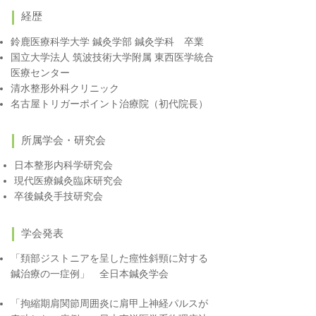
経歴
鈴鹿医療科学大学 鍼灸学部 鍼灸学科 卒業
国立大学法人 筑波技術大学附属 東西医学統合
医療センター
清水整形外科クリニック
名古屋トリガーポイント治療院（初代院長）
所属学会・研究会
​日本整形内科学研究会
​現代医療鍼灸臨床研究会
​卒後鍼灸手技研究会
学会発表
「頚部ジストニアを呈した痙性斜頸に対する
鍼治療の一症例」 全日本鍼灸学会
「拘縮期肩関節周囲炎に肩甲上神経パルスが