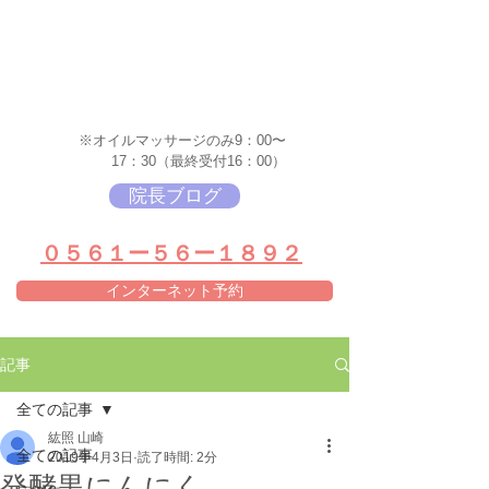
※オイルマッサージのみ9：00〜
17：30（最終受付16：00）
院長ブログ
​０５６１ー５６ー１８９２
インターネット予約
記事
全ての記事
紘照 山崎
全ての記事
2019年4月3日
読了時間: 2分
発酵黒にんにく