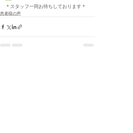
＊スタッフ一同お待ちしております＊
患者様の声
すべて表示
最新記事