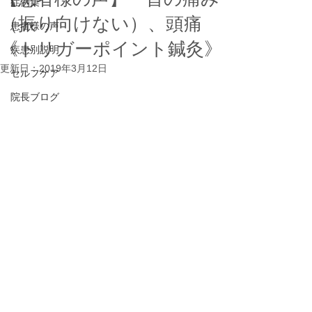
症例集
（振り向けない）、頭痛
患者様の声
《トリガーポイント鍼灸》
疾患別説明
更新日：
2019年3月12日
セルフケア
院長ブログ