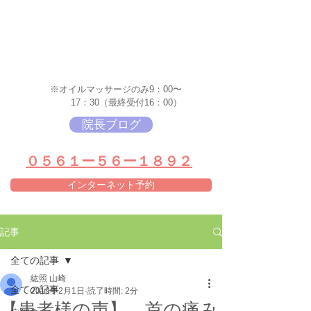
※オイルマッサージのみ9：00〜
17：30（最終受付16：00）
院長ブログ
​０５６１ー５６ー１８９２
インターネット予約
記事
全ての記事
紘照 山崎
全ての記事
2019年2月1日
読了時間: 2分
【患者様の声】 首の痛み