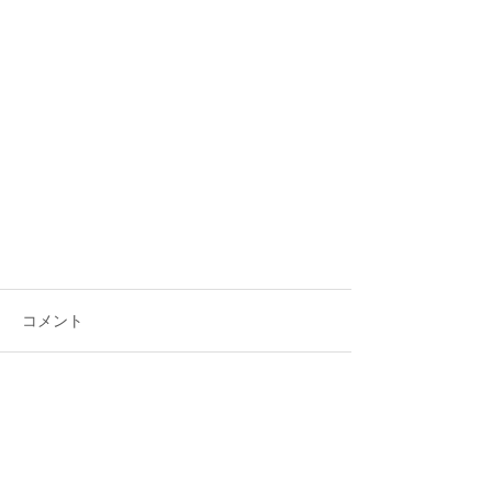
多裂筋
コメント
https://vimeo.com/422164134
コメントを追加…